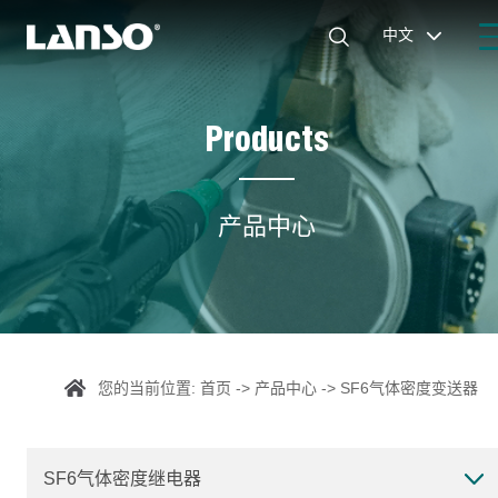

中文

Products
产品中心
您的当前位置:
首页
->
产品中心
->
SF6气体密度变送器
SF6气体密度继电器