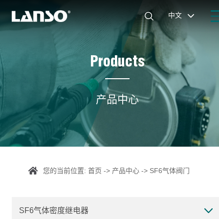

中文

Products
产品中心
您的当前位置:
首页
->
产品中心
->
SF6气体阀门
SF6气体密度继电器