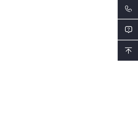


