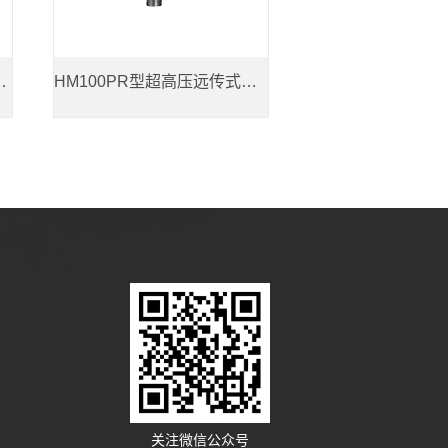
远传式密度继电器
HM100PR型超高压远传式密度继电器
ZMJ60型密
关注微信公众号